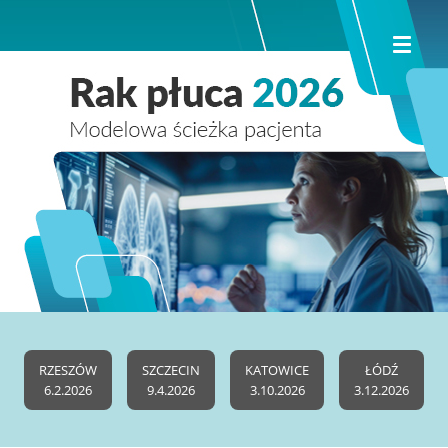
RZESZÓW
SZCZECIN
KATOWICE
ŁÓDŹ
6.2.2026
9.4.2026
3.10.2026
3.12.2026